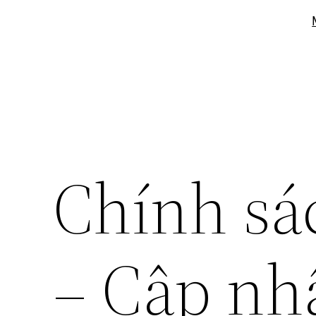
Chính sa
– Cập nh