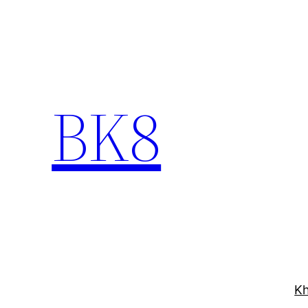
Chuyển
đến
phần
nội
dung
BK8
Kh