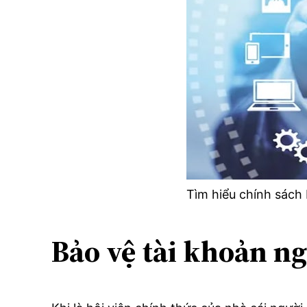
Tìm hiểu chính sách
Bảo vệ tài khoản n