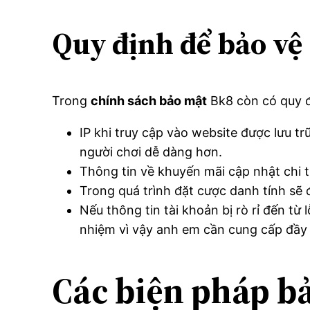
Quy định để bảo vệ
Trong
chính sách bảo mật
Bk8 còn có quy đị
IP khi truy cập vào website được lưu t
người chơi dễ dàng hơn.
Thông tin về khuyến mãi cập nhật chi t
Trong quá trình đặt cược danh tính sẽ 
Nếu thông tin tài khoản bị rò rỉ đến t
nhiệm vì vậy anh em cần cung cấp đầy 
Các biện pháp b