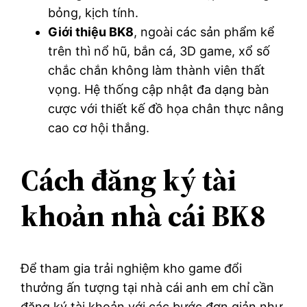
bỏng, kịch tính.
Giới thiệu BK8
, ngoài các sản phẩm kể
trên thì nổ hũ, bắn cá, 3D game, xổ số
chắc chắn không làm thành viên thất
vọng. Hệ thống cập nhật đa dạng bàn
cược với thiết kế đồ họa chân thực nâng
cao cơ hội thắng.
Cách đăng ký tài
khoản nhà cái BK8
Để tham gia trải nghiệm kho game đổi
thưởng ấn tượng tại nhà cái anh em chỉ cần
đăng ký tài khoản với các bước đơn giản như