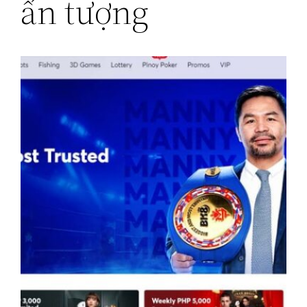
ấn tượng