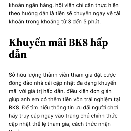
khoản ngân hàng, hội viên chỉ cần thực hiện
theo hướng dẫn là tiền sẽ chuyển ngay về tài
khoản trong khoảng từ 3 đến 5 phút.
Khuyến mãi BK8 hấp
dẫn
Sở hữu lượng thành viên tham gia đặt cược
đông đảo nhà cái cập nhật đa dạng khuyến
mãi với giá trị hấp dẫn, điều kiện đơn giản
giúp anh em có thêm tiền vốn trải nghiệm tại
BK8. Để tìm hiểu thông tin ưu đãi người chơi
hãy truy cập ngay vào trang chủ chính thức
cập nhật thể lệ tham gia, cách thức nhận