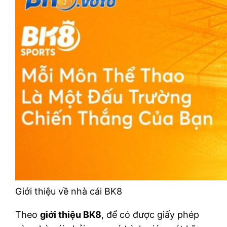
Giới thiệu về nhà cái BK8
Theo
giới thiệu BK8
, để có được giấy phép