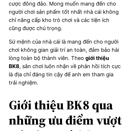
cược đông đảo. Mong muốn mang đến cho
người chơi sản phẩm tốt nhất nhà cái không
chỉ nâng cấp kho trò chơi và các tiện ích
cũng được chú trọng.
Sứ mệnh của nhà cái là mang đến cho người
chơi không gian giải trí an toàn, đảm bảo hài
lòng toàn bộ thành viên. Theo
giới thiệu
BK8
, sân chơi luôn nhận về phản hồi tích cực
là địa chỉ đáng tin cậy để anh em tham gia
trải nghiệm.
Giới thiệu BK8 qua
những ưu điểm vượt