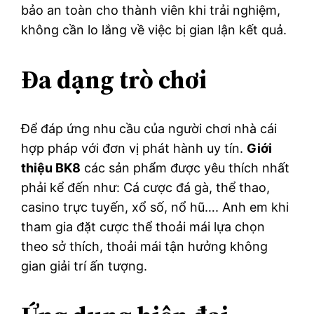
bảo an toàn cho thành viên khi trải nghiệm,
không cần lo lắng về việc bị gian lận kết quả.
Đa dạng trò chơi
Để đáp ứng nhu cầu của người chơi nhà cái
hợp pháp với đơn vị phát hành uy tín.
Giới
thiệu BK8
các sản phẩm được yêu thích nhất
phải kể đến như: Cá cược đá gà, thể thao,
casino trực tuyến, xổ số, nổ hũ…. Anh em khi
tham gia đặt cược thể thoải mái lựa chọn
theo sở thích, thoải mái tận hưởng không
gian giải trí ấn tượng.