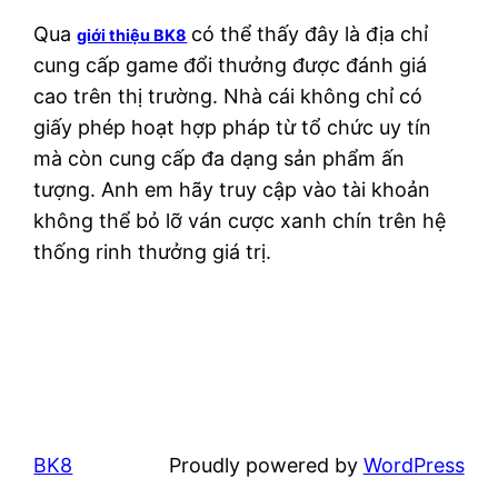
Qua
có thể thấy đây là địa chỉ
giới thiệu BK8
cung cấp game đổi thưởng được đánh giá
cao trên thị trường. Nhà cái không chỉ có
giấy phép hoạt hợp pháp từ tổ chức uy tín
mà còn cung cấp đa dạng sản phẩm ấn
tượng. Anh em hãy truy cập vào tài khoản
không thể bỏ lỡ ván cược xanh chín trên hệ
thống rinh thưởng giá trị.
BK8
Proudly powered by
WordPress