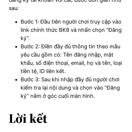
sau:
Bước 1: Đầu tiên người chơi truy cập vào
link chính thức BK8 và nhấn chọn “Đăng
ký”.
Bước 2: Điền đầy đủ thông tin theo mẫu
yêu cầu gồm có: Tên đăng nhập, mật
khẩu, số điện thoại, email, họ và tên, loại
tiền tệ, ID liên kết.
Bước 3: Sau khi nhập đầy đủ người chơi
kiểm tra lại nội dung và chọn vào “Đăng
ký” nằm ở góc cuối màn hình.
Lời kết