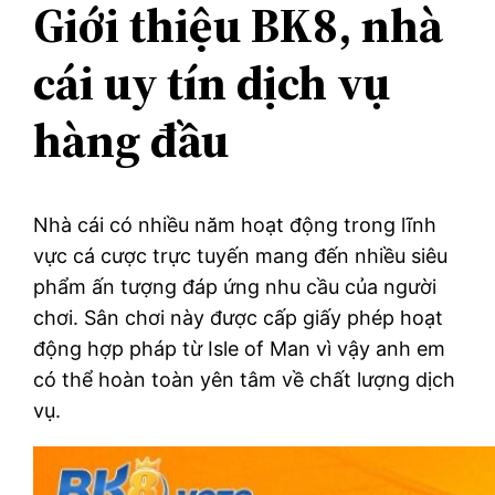
Giới thiệu BK8, nhà
cái uy tín dịch vụ
hàng đầu
Nhà cái có nhiều năm hoạt động trong lĩnh
vực cá cược trực tuyến mang đến nhiều siêu
phẩm ấn tượng đáp ứng nhu cầu của người
chơi. Sân chơi này được cấp giấy phép hoạt
động hợp pháp từ Isle of Man vì vậy anh em
có thể hoàn toàn yên tâm về chất lượng dịch
vụ.