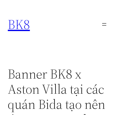
Chuyển
đến
BK8
phần
nội
dung
Banner BK8 x
Aston Villa tại các
quán Bida tạo nên