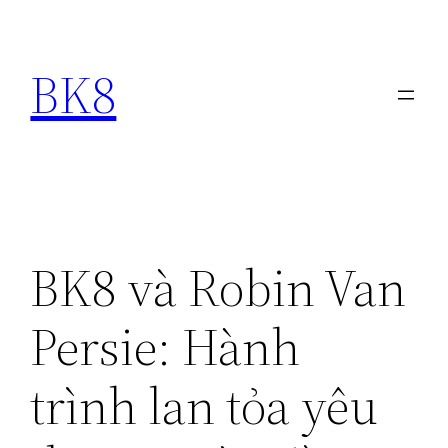
Chuyển
đến
BK8
phần
nội
dung
BK8 và Robin Van
Persie: Hành
trình lan tỏa yêu