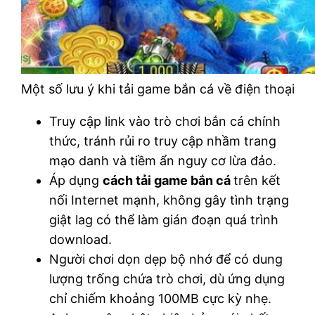
Một số lưu ý khi tải game bắn cá về điện thoại
Truy cập link vào trò chơi bắn cá chính
thức, tránh rủi ro truy cập nhầm trang
mạo danh và tiềm ẩn nguy cơ lừa đảo.
Áp dụng
cách tải game bắn cá
trên kết
nối Internet mạnh, không gây tình trạng
giật lag có thể làm gián đoạn quá trình
download.
Người chơi dọn dẹp bộ nhớ để có dung
lượng trống chứa trò chơi, dù ứng dụng
chỉ chiếm khoảng 100MB cực kỳ nhẹ.