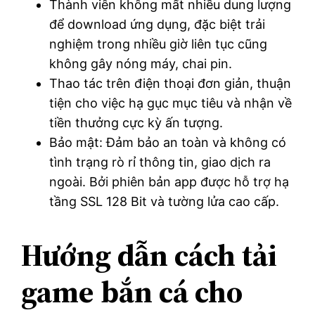
Thành viên không mất nhiều dung lượng
để download ứng dụng, đặc biệt trải
nghiệm trong nhiều giờ liên tục cũng
không gây nóng máy, chai pin.
Thao tác trên điện thoại đơn giản, thuận
tiện cho việc hạ gục mục tiêu và nhận về
tiền thưởng cực kỳ ấn tượng.
Bảo mật: Đảm bảo an toàn và không có
tình trạng rò rỉ thông tin, giao dịch ra
ngoài. Bởi phiên bản app được hỗ trợ hạ
tầng SSL 128 Bit và tường lửa cao cấp.
Hướng dẫn cách tải
game bắn cá cho