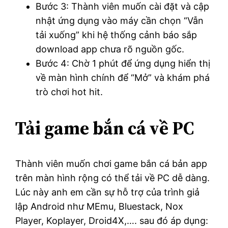
Bước 3: Thành viên muốn cài đặt và cập
nhật ứng dụng vào máy cần chọn “Vẫn
tải xuống” khi hệ thống cảnh báo sắp
download app chưa rõ nguồn gốc.
Bước 4: Chờ 1 phút để ứng dụng hiển thị
về màn hình chính để “Mở” và khám phá
trò chơi hot hit.
Tải game bắn cá về PC
Thành viên muốn chơi game bắn cá bản app
trên màn hình rộng có thể tải về PC dễ dàng.
Lúc này anh em cần sự hỗ trợ của trình giả
lập Android như MEmu, Bluestack, Nox
Player, Koplayer, Droid4X,…. sau đó áp dụng: