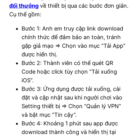
đổi thưởng
về thiết bị qua các bước đơn giản.
Cụ thể gồm:
Bước 1: Anh em truy cập link download
chính thức để đảm bảo an toàn, tránh
gặp giả mạo => Chọn vào mục “Tải App”
được hiển thị.
Bước 2: Thành viên có thể quét QR
Code hoặc click tùy chọn “Tải xuống
iOS”.
Bước 3: Ứng dụng được tải xuống, cài
đặt và cập nhật sau khi người chơi vào
Setting thiết bị => Chọn “Quản lý VPN”
và bật mục “Tin cậy”.
Bước 4: Khoảng 1 phút sau app được
download thành công và hiển thị tại