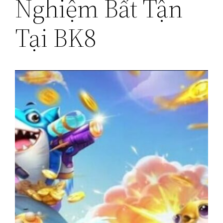
Nghiệm Bất Tận
Tại BK8