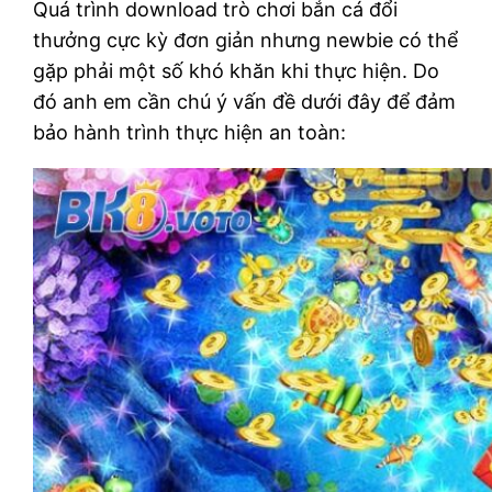
Quá trình download trò chơi bắn cá đổi
thưởng cực kỳ đơn giản nhưng newbie có thể
gặp phải một số khó khăn khi thực hiện. Do
đó anh em cần chú ý vấn đề dưới đây để đảm
bảo hành trình thực hiện an toàn: