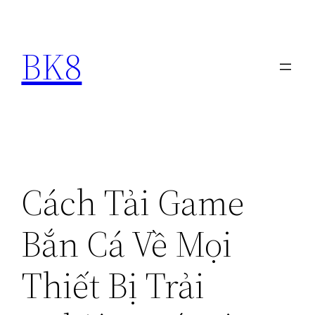
Chuyển
đến
BK8
phần
nội
dung
Cách Tải Game
Bắn Cá Về Mọi
Thiết Bị Trải