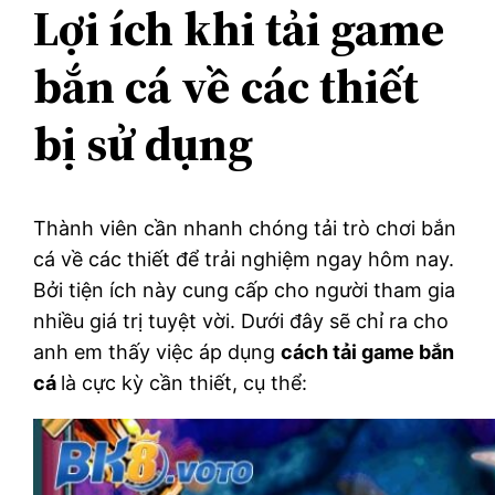
Lợi ích khi tải game
bắn cá về các thiết
bị sử dụng
Thành viên cần nhanh chóng tải trò chơi bắn
cá về các thiết để trải nghiệm ngay hôm nay.
Bởi tiện ích này cung cấp cho người tham gia
nhiều giá trị tuyệt vời. Dưới đây sẽ chỉ ra cho
anh em thấy việc áp dụng
cách tải game bắn
cá
là cực kỳ cần thiết, cụ thể: