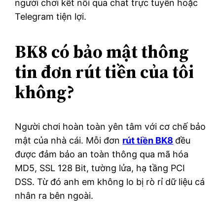
người chơi kết nối qua chat trực tuyến hoặc
Telegram tiện lợi.
BK8 có bảo mật thông
tin đơn rút tiền của tôi
không?
Người chơi hoàn toàn yên tâm với cơ chế bảo
mật của nhà cái. Mỗi đơn
rút tiền BK8
đều
được đảm bảo an toàn thông qua mã hóa
MD5, SSL 128 Bit, tường lửa, hạ tầng PCI
DSS. Từ đó anh em không lo bị rò rỉ dữ liệu cá
nhân ra bên ngoài.