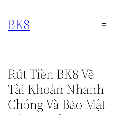
Chuyển
đến
BK8
phần
nội
dung
Rút Tiền BK8 Về
Tài Khoản Nhanh
Chóng Và Bảo Mật