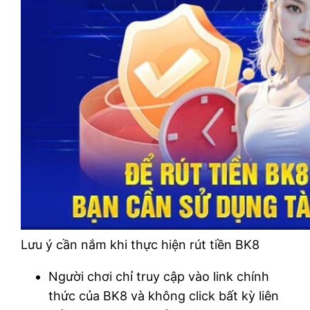
Lưu ý cần nắm khi thực hiện rút tiền BK8
Người chơi chỉ truy cập vào link chính
thức của BK8 và không click bất kỳ liên