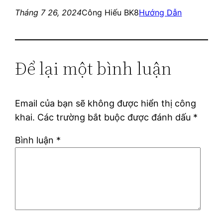
Tháng 7 26, 2024
Công Hiếu BK8
Hướng Dẫn
Để lại một bình luận
Email của bạn sẽ không được hiển thị công
khai.
Các trường bắt buộc được đánh dấu
*
Bình luận
*