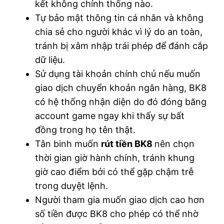
kết không chính thống nào.
Tự bảo mật thông tin cá nhân và không
chia sẻ cho người khác vì lý do an toàn,
tránh bị xâm nhập trái phép để đánh cắp
dữ liệu.
Sử dụng tài khoản chính chủ nếu muốn
giao dịch chuyển khoản ngân hàng, BK8
có hệ thống nhận diện do đó đóng băng
account game ngay khi thấy sự bất
đồng trong họ tên thật.
Tân binh muốn
rút tiền BK8
nên chọn
thời gian giờ hành chính, tránh khung
giờ cao điểm bởi có thể gặp chậm trễ
trong duyệt lệnh.
Người tham gia muốn giao dịch cao hơn
số tiền được BK8 cho phép có thể nhờ