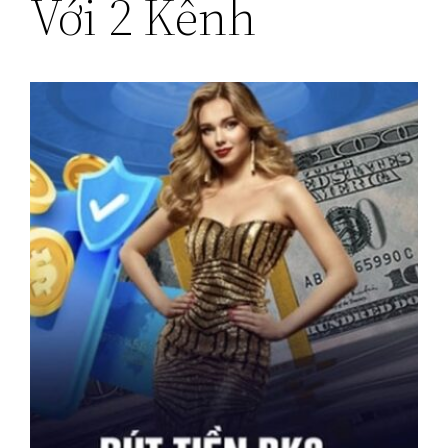
Với 2 Kênh