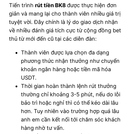
Tiến trình
rút tiền BK8
được thực hiện đơn
giản và mang lại cho thành viên nhiều giá trị
tuyệt vời. Đây chính là lý do giao dịch nhận
về nhiều đánh giá tích cực từ cộng đồng bet
thủ từ mới đến cũ tại các diễn đàn:
Thành viên được lựa chọn đa dạng
phương thức nhận thưởng như chuyển
khoản ngân hàng hoặc tiền mã hóa
USDT.
Thời gian hoàn thành lệnh rút thưởng
thường chỉ khoảng 3-5 phút, nếu do lỗi
bảo trì hoặc nghỉ thì có thể kéo dài lâu
hơn. Tuy nhiên vào trường hợp quá lâu
anh em cần kết nối tới chăm sóc khách
hàng nhờ tư vấn.