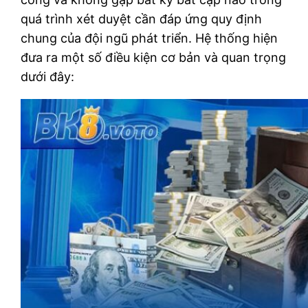
quá trình xét duyệt cần đáp ứng quy định
chung của đội ngũ phát triển. Hệ thống hiện
đưa ra một số điều kiện cơ bản và quan trọng
dưới đây: