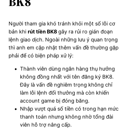
BK8
Người tham gia khó tránh khỏi một số lỗi cơ
bản khi
rút tiền BK8
gây ra rủi ro gián đoạn
lệnh giao dịch. Ngoài những lưu ý quan trọng
thì anh em cập nhật thêm vấn đề thường gặp
phải để có biện pháp xử lý:
Thành viên dùng ngân hàng thụ hưởng
không đồng nhất với tên đăng ký BK8.
Đây là vấn đề nghiêm trọng không chỉ
làm lỗi lệnh đổi thưởng mà còn khiến
account game bị đóng băng.
Nhập vượt quá số tiền có trong hạn mức
thanh toán nhưng không nhờ tổng đài
viên hỗ trợ nâng cấp.