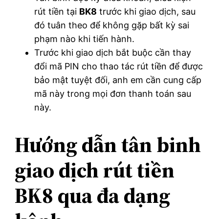
rút tiền tại
BK8
trước khi giao dịch, sau
đó tuân theo để không gặp bất kỳ sai
phạm nào khi tiến hành.
Trước khi giao dịch bắt buộc cần thay
đổi mã PIN cho thao tác rút tiền để được
bảo mật tuyệt đối, anh em cần cung cấp
mã này trong mọi đơn thanh toán sau
này.
Hướng dẫn tân binh
giao dịch rút tiền
BK8 qua đa dạng