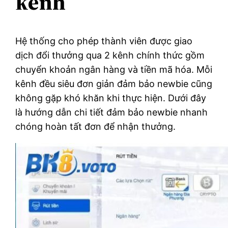
kênh
Hệ thống cho phép thành viên được giao
dịch đổi thưởng qua 2 kênh chính thức gồm
chuyển khoản ngân hàng và tiền mã hóa. Mỗi
kênh đều siêu đơn giản đảm bảo newbie cũng
không gặp khó khăn khi thực hiện. Dưới đây
là hướng dẫn chi tiết đảm bảo newbie nhanh
chóng hoàn tất đơn để nhận thưởng.