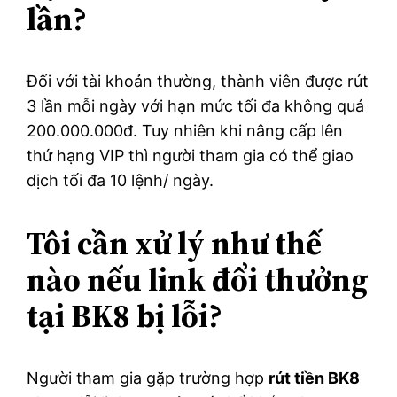
lần?
Đối với tài khoản thường, thành viên được rút
3 lần mỗi ngày với hạn mức tối đa không quá
200.000.000đ. Tuy nhiên khi nâng cấp lên
thứ hạng VIP thì người tham gia có thể giao
dịch tối đa 10 lệnh/ ngày.
Tôi cần xử lý như thế
nào nếu link đổi thưởng
tại BK8 bị lỗi?
Người tham gia gặp trường hợp
rút tiền BK8