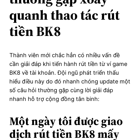
quanh thao tác rút
tiền BK8
Thành viên mới chắc hẳn có nhiều vấn đề
cần giải đáp khi tiến hành rút tiền từ ví game
BK8 về tài khoản. Đội ngũ phát triển thấu
hiểu điều này do đó nhanh chóng update một
số câu hỏi thường gặp cùng lời giải đáp
nhanh hỗ trợ cộng đồng tân binh:
Một ngày tôi được giao
dịch rút tiền BK8 mấy