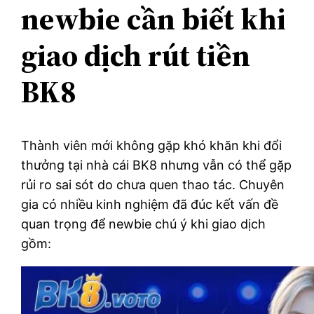
newbie cần biết khi
giao dịch rút tiền
BK8
Thành viên mới không gặp khó khăn khi đổi
thưởng tại nhà cái BK8 nhưng vẫn có thể gặp
rủi ro sai sót do chưa quen thao tác. Chuyên
gia có nhiều kinh nghiệm đã đúc kết vấn đề
quan trọng để newbie chú ý khi giao dịch
gồm: