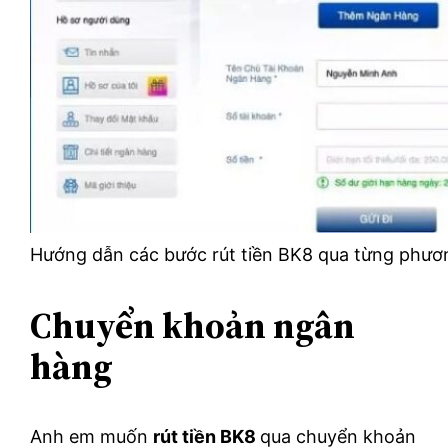
Hướng dẫn các bước rút tiền BK8 qua từng phươ
Chuyển khoản ngân
hàng
Anh em muốn
rút tiền BK8
qua chuyển khoản