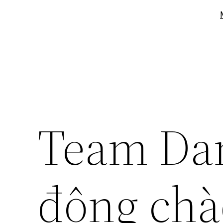
Team Dan
động ch