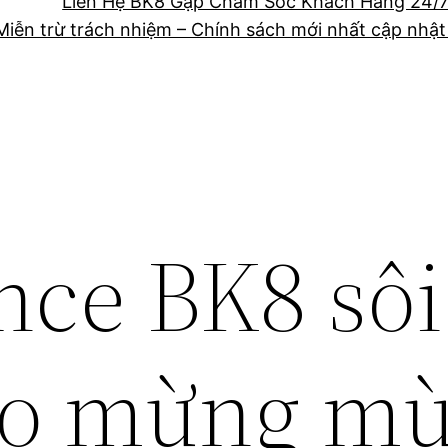
Liên Hệ BK8 Gặp Chăm Sóc Khách Hàng 24/
Miễn trừ trách nhiệm – Chính sách mới nhất cập nhậ
ce BK8 sôi
ào mừng m