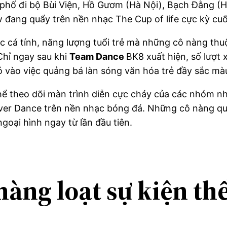
phố đi bộ Bùi Viện, Hồ Gươm (Hà Nội), Bạch Đằng (
 đang quẩy trên nền nhạc The Cup of life cực kỳ cuố
c cá tính, năng lượng tuổi trẻ mà những cô nàng th
 Chỉ ngay sau khi
Team Dance
BK8 xuất hiện, số lượt 
 vào việc quảng bá làn sóng văn hóa trẻ đầy sắc mà
 thể theo dõi màn trình diễn cực cháy của các nhóm
r Dance trên nền nhạc bóng đá. Những cô nàng quyế
ngoại hình ngay từ lần đầu tiên.
àng loạt sự kiện th