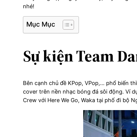
nhé!
Mục Mục
Sự kiện Team Da
Bên cạnh chủ đề KPop, VPop,… phổ biến thì
cover trên nền nhạc bóng đá sôi động. Ví 
Crew với Here We Go, Waka tại phố đi bộ N