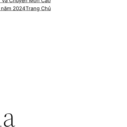
7 Và Chuyên Môn Cao
t năm 2024
Trang Chủ
ùa