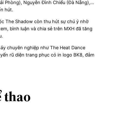
Hải Phòng), Nguyễn Đình Chiểu (Đà Nẵng),…
n hút.
uộc The Shadow còn thu hút sự chú ý nhờ
xem, bình luận và chia sẻ trên MXH đã tăng
u.
 nhảy chuyên nghiệp như The Heat Dance
n rũ diện trang phục có in logo BK8, đảm
ể thao