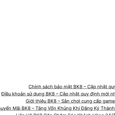
Chính sách bảo mật BK8 – Cập nhật q
Điều khoản sử dụng BK8 – Cập nhật quy định mới n
Giới thiệu BK8 – Sân chơi cung cấp gam
uyến Mãi BK8 – Tăng Vốn Khủng Khi Đăng Ký Thành 