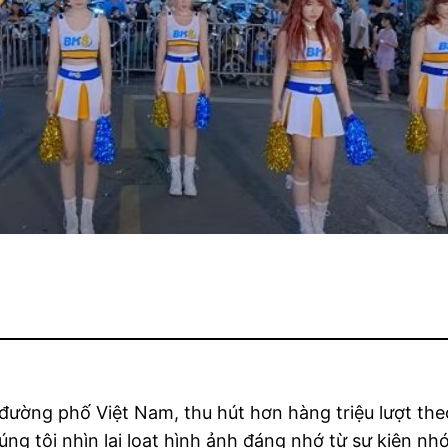
 đường phố Việt Nam, thu hút hơn hàng triệu lượt th
úng tôi nhìn lại loạt hình ảnh đáng nhớ từ sự kiện 