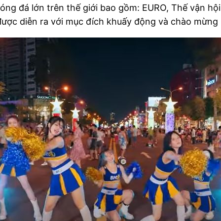
bóng đá lớn trên thế giới bao gồm: EURO, Thế vận hội
được diễn ra với mục đích khuấy động và chào mừng sự 