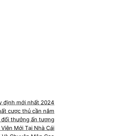
uy định mới nhất 2024
hất cược thủ cần nắm
e đổi thưởng ấn tượng
Viên Mới Tại Nhà Cái