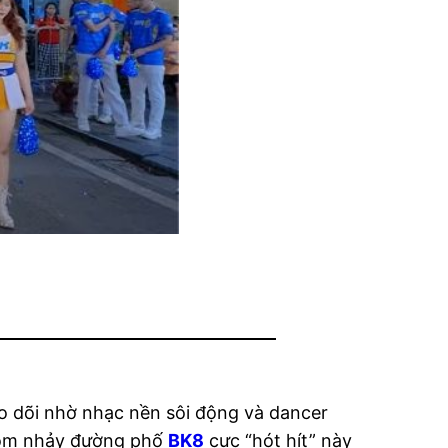
eo dõi nhờ nhạc nền sôi động và dancer
nhóm nhảy đường phố
BK8
cực “hót hít” này